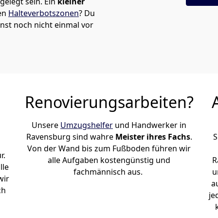
elegt sein. Ein
kleiner
den
Halteverbotszonen
? Du
st noch nicht einmal vor
Renovierungsarbeiten?
Unsere
Umzugshelfer
und Handwerker in
Ravensburg sind wahre
Meister ihres Fachs
.
S
Von der Wand bis zum Fußboden führen wir
r.
alle Aufgaben kostengünstig und
R
lle
fachmännisch aus.
u
wir
a
ch
je