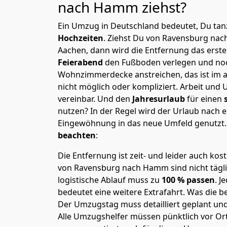
nach Hamm
ziehst?
Ein Umzug in Deutschland bedeutet, Du tanz
Hochzeiten
. Ziehst Du von Ravensburg na
Aachen, dann wird die Entfernung das erst
Feierabend
den Fußboden verlegen und noc
Wohnzimmerdecke anstreichen, das ist im a
nicht möglich oder kompliziert.
Arbeit und 
vereinbar. Und den
Jahresurlaub
für einen
nutzen? In der Regel wird der Urlaub nach
Eingewöhnung in das neue Umfeld genutzt
beachten
:
Die Entfernung ist zeit- und leider auch kos
von Ravensburg nach Hamm sind nicht tägli
logistische Ablauf muss zu
100 % passen
. 
bedeutet eine weitere Extrafahrt. Was die be
Der Umzugstag muss detailliert geplant un
Alle Umzugshelfer müssen pünktlich vor Ort