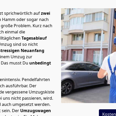
t sprichwörtlich auf
zwei
ch Hamm oder sogar nach
e große Problem.
Kurz nach
h einmal die
lltäglichen
Tagesablauf
Umzug sind so nicht
stressigen Neuanfang
 einem Umzug zur
. Das musst Du
unbedingt
tenintensiv. Pendelfahrten
ch ausführbar.
Der
Jede vergessene Umzugskiste
i uns nicht passieren, wird.
d auch umgesetzt werden.
 sein. Der
Umzugswagen
Kosten