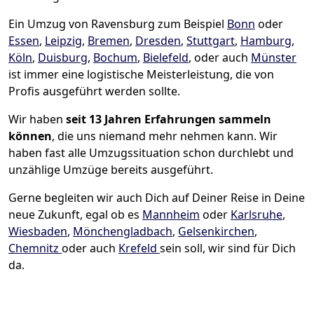
Ein Umzug von Ravensburg zum Beispiel
Bonn
oder
Essen
,
Leipzig
,
Bremen
,
Dresden
,
Stuttgart
,
Hamburg
,
Köln
,
Duisburg
,
Bochum
,
Bielefeld
, oder auch
Münster
ist immer eine logistische Meisterleistung, die von
Profis ausgeführt werden sollte.
Wir haben
seit
13 Jahren Erfahrungen sammeln
können
, die uns niemand mehr nehmen kann. Wir
haben fast alle Umzugssituation schon durchlebt und
unzählige Umzüge bereits ausgeführt.
Gerne begleiten wir auch Dich auf Deiner Reise in Deine
neue Zukunft, egal ob es
Mannheim
oder
Karlsruhe
,
Wiesbaden
,
Mönchen­gladbach
,
Gelsenkirchen
,
Chemnitz
oder auch
Krefeld
sein soll, wir sind für Dich
da.