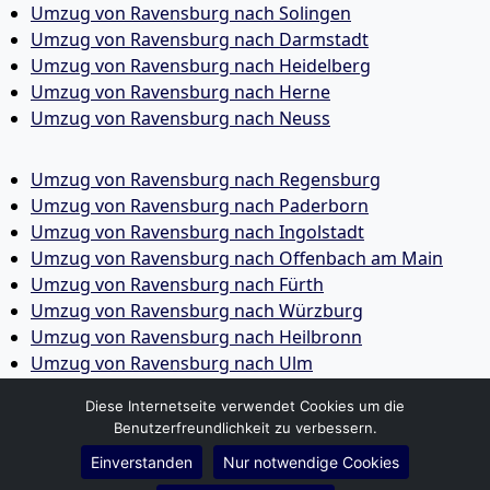
Umzug von Ravensburg nach Solingen
Umzug von Ravensburg nach Darmstadt
Umzug von Ravensburg nach Heidelberg
Umzug von Ravensburg nach Herne
Umzug von Ravensburg nach Neuss
Umzug von Ravensburg nach Regensburg
Umzug von Ravensburg nach Paderborn
Umzug von Ravensburg nach Ingolstadt
Umzug von Ravensburg nach Offenbach am Main
Umzug von Ravensburg nach Fürth
Umzug von Ravensburg nach Würzburg
Umzug von Ravensburg nach Heilbronn
Umzug von Ravensburg nach Ulm
Umzug von Ravensburg nach Pforzheim
Diese Internetseite verwendet Cookies um die
Umzug von Ravensburg nach Wolfsburg
Benutzerfreundlichkeit zu verbessern.
Umzug von Ravensburg nach Bottrop
Einverstanden
Nur notwendige Cookies
Umzug von Ravensburg nach Göttingen