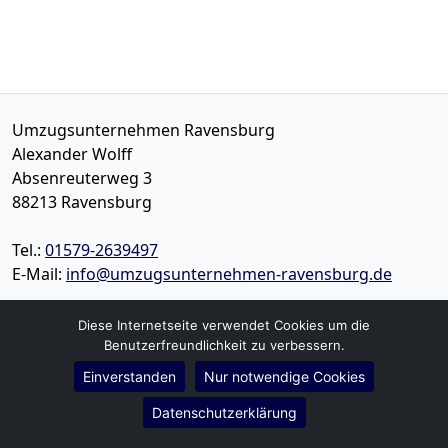
Umzugsunternehmen Ravensburg
Alexander Wolff
Absenreuterweg 3
88213
Ravensburg
Tel.:
01579-2639497
E-Mail:
info@umzugsunternehmen-ravensburg.de
Öffnungszeiten:
Mo - Sa: 09:00 - 16:00 Uhr
Diese Internetseite verwendet Cookies um die
Benutzerfreundlichkeit zu verbessern.
Einverstanden
Nur notwendige Cookies
Impressum
Datenschutz
Datenschutzerklärung